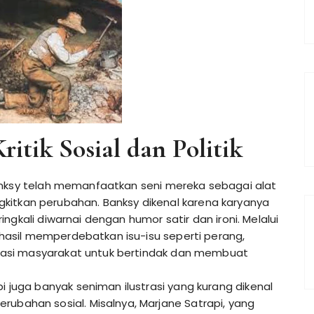
tik Sosial dan Politik
i Banksy telah memanfaatkan seni mereka sebagai alat
itkan perubahan. Banksy dikenal karena karyanya
ringkali diwarnai dengan humor satir dan ironi. Melalui
rhasil memperdebatkan isu-isu seperti perang,
pirasi masyarakat untuk bertindak dan membuat
 juga banyak seniman ilustrasi yang kurang dikenal
ubahan sosial. Misalnya, Marjane Satrapi, yang