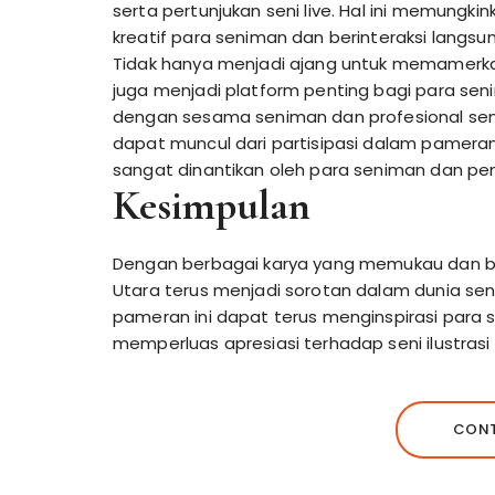
serta pertunjukan seni live. Hal ini memung
kreatif para seniman dan berinteraksi langs
Tidak hanya menjadi ajang untuk memamerkan k
juga menjadi platform penting bagi para seni
dengan sesama seniman dan profesional seni 
dapat muncul dari partisipasi dalam pamera
sangat dinantikan oleh para seniman dan pen
Kesimpulan
Dengan berbagai karya yang memukau dan ber
Utara terus menjadi sorotan dalam dunia sen
pameran ini dapat terus menginspirasi par
memperluas apresiasi terhadap seni ilustrasi
CONT