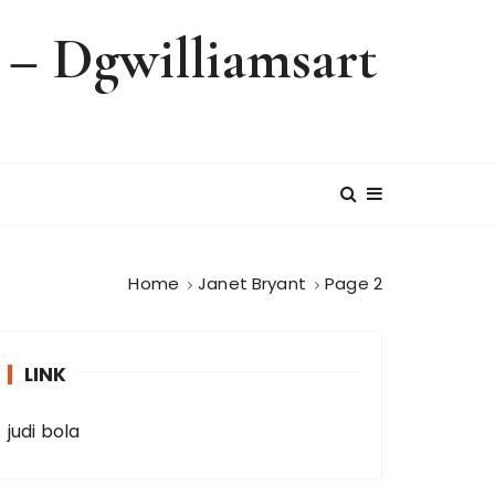
a – Dgwilliamsart
Home
Janet Bryant
Page 2
LINK
judi bola