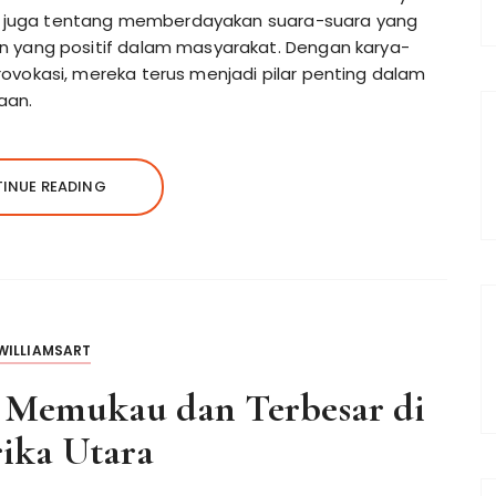
pi juga tentang memberdayakan suara-suara yang
 yang positif dalam masyarakat. Dengan karya-
vokasi, mereka terus menjadi pilar penting dalam
aan.
INUE READING
WILLIAMSART
i Memukau dan Terbesar di
ika Utara