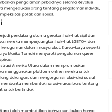
gambarkan pengalaman pribadinya selama Revolusi
 hanya mengedukasi orang tentang pengalaman individu,
eksitas politik dan sosial.
i
menjadi pendukung utama gerakan hak-hak sipil dan
reka, mereka memperjuangkan hak-hak LGBTQ+ dan
n keragaman dalam masyarakat. Karya-karya seperti
 karya Mariko Tamaki menyoroti pengalaman queer
pirasi.
lustrasi Amerika Utara dalam mempromosikan
ka menggunakan platform online mereka untuk
g dukungan, dan mengorganisir aksi-aksi sosial.
h membantu membentuk narasi-narasi baru tentang
t untuk bertindak.
a Utara telah membuktikan bahwa seni bukan hanya