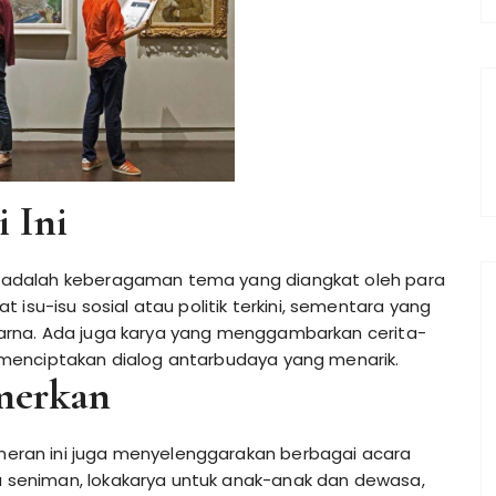
 Ini
ni adalah keberagaman tema yang diangkat oleh para
su-isu sosial atau politik terkini, sementara yang
 warna. Ada juga karya yang menggambarkan cerita-
, menciptakan dialog antarbudaya yang menarik.
amerkan
ameran ini juga menyelenggarakan berbagai acara
a seniman, lokakarya untuk anak-anak dan dewasa,