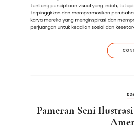
tentang penciptaan visual yang indah, teta
terpinggirkan dan mempromosikan perubahan
karya mereka yang menginspirasi dan mempro
perjuangan untuk keadilan sosial dan kesetar
CONT
DG
Pameran Seni Ilustras
Amer