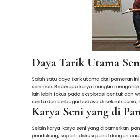
Daya Tarik Utama Seni
Salah satu daya tarik utama dari pameran i
seniman. Beberapa karya mungkin mengangkat i
lain lebih fokus pada eksplorasi bentuk dan
cerita dari berbagai budaya di seluruh dunia
Karya Seni yang di P
Selain karya-karya seni yang dipamerkan, p
pendukung, seperti diskusi panel dengan par