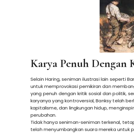
Karya Penuh Dengan Kri
Selain Haring, seniman ilustrasi lain sepert
untuk memprovokasi pemikiran dan membangk
yang penuh dengan kritik sosial dan politik, se
karyanya yang kontroversial, Banksy telah be
kapitalisme, dan lingkungan hidup, mengins
perubahan.
Tidak hanya seniman-seniman terkenal, tetapi
telah menyumbangkan suara mereka untuk per