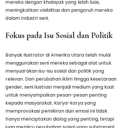
mereka dengan khalayak yang lebih luas,
meningkatkan visibilitas dan pengaruh mereka
dalam industri seni.
Fokus pada Isu Sosial dan Politik
Banyak ilustrator di Amerika Utara telah mulai
menggunakan seni mereka sebagai alat untuk
menyuarakan isu-isu sosial dan politik yang
relevan. Dari perubahan iklim hingga kesetaraan
gender, seni ilustrasi menjadi medium yang kuat
untuk menyampaikan pesan-pesan penting
kepada masyarakat. Karya-karya yang
memprovokasi pemikiran dan emosi ini tidak
hanya menciptakan dialog yang penting, tetapi
juga memicu perubahan sosial yang substansial.