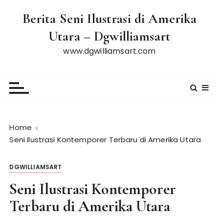
S
Berita Seni Ilustrasi di Amerika
k
i
Utara – Dgwilliamsart
p
www.dgwilliamsart.com
t
o
c
o
n
t
e
Home
n
Seni Ilustrasi Kontemporer Terbaru di Amerika Utara
t
DGWILLIAMSART
Seni Ilustrasi Kontemporer
Terbaru di Amerika Utara