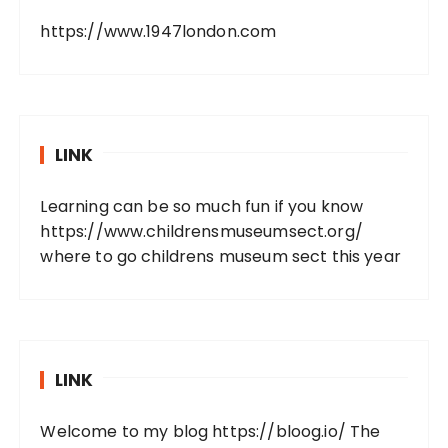
https://www.1947london.com
LINK
Learning can be so much fun if you know
https://www.childrensmuseumsect.org/
where to go childrens museum sect this year
LINK
Welcome to my blog
https://bloog.io/
The