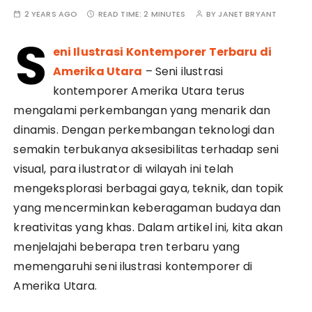
2 YEARS AGO
READ TIME:
2 MINUTES
BY
JANET BRYANT
S
eni Ilustrasi Kontemporer Terbaru di
Amerika Utara
– Seni ilustrasi
kontemporer Amerika Utara terus
mengalami perkembangan yang menarik dan
dinamis. Dengan perkembangan teknologi dan
semakin terbukanya aksesibilitas terhadap seni
visual, para ilustrator di wilayah ini telah
mengeksplorasi berbagai gaya, teknik, dan topik
yang mencerminkan keberagaman budaya dan
kreativitas yang khas. Dalam artikel ini, kita akan
menjelajahi beberapa tren terbaru yang
memengaruhi seni ilustrasi kontemporer di
Amerika Utara.