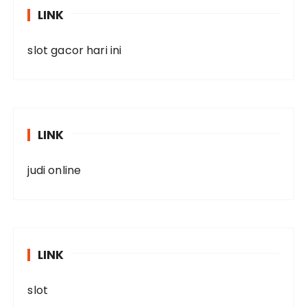
LINK
slot gacor hari ini
LINK
judi online
LINK
slot