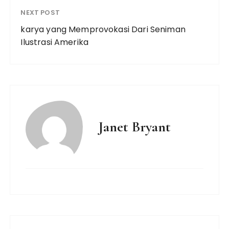
NEXT POST
karya yang Memprovokasi Dari Seniman
Ilustrasi Amerika
Janet Bryant