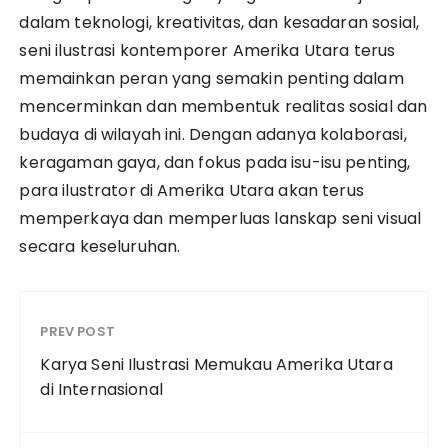
dalam teknologi, kreativitas, dan kesadaran sosial,
seni ilustrasi kontemporer Amerika Utara terus
memainkan peran yang semakin penting dalam
mencerminkan dan membentuk realitas sosial dan
budaya di wilayah ini. Dengan adanya kolaborasi,
keragaman gaya, dan fokus pada isu-isu penting,
para ilustrator di Amerika Utara akan terus
memperkaya dan memperluas lanskap seni visual
secara keseluruhan.
PREV POST
Karya Seni Ilustrasi Memukau Amerika Utara
di Internasional