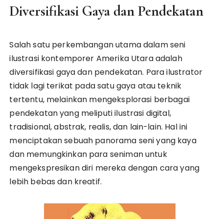
Diversifikasi Gaya dan Pendekatan
Salah satu perkembangan utama dalam seni
ilustrasi kontemporer Amerika Utara adalah
diversifikasi gaya dan pendekatan. Para ilustrator
tidak lagi terikat pada satu gaya atau teknik
tertentu, melainkan mengeksplorasi berbagai
pendekatan yang meliputi ilustrasi digital,
tradisional, abstrak, realis, dan lain-lain. Hal ini
menciptakan sebuah panorama seni yang kaya
dan memungkinkan para seniman untuk
mengekspresikan diri mereka dengan cara yang
lebih bebas dan kreatif.