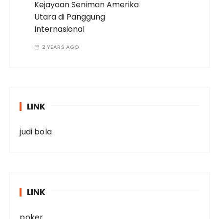
Kejayaan Seniman Amerika
Utara di Panggung
Internasional
2 YEARS AGO
LINK
judi bola
LINK
poker