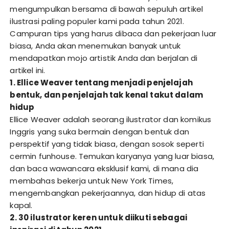
mengumpulkan bersama di bawah sepuluh artikel
ilustrasi paling populer kami pada tahun 2021.
Campuran tips yang harus dibaca dan pekerjaan luar
biasa, Anda akan menemukan banyak untuk
mendapatkan mojo artistik Anda dan berjalan di
artikel ini.
1. Ellice Weaver tentang menjadi penjelajah
bentuk, dan penjelajah tak kenal takut dalam
hidup
Ellice Weaver adalah seorang ilustrator dan komikus
Inggris yang suka bermain dengan bentuk dan
perspektif yang tidak biasa, dengan sosok seperti
cermin funhouse. Temukan karyanya yang luar biasa,
dan baca wawancara eksklusif kami, di mana dia
membahas bekerja untuk New York Times,
mengembangkan pekerjaannya, dan hidup di atas
kapal.
2. 30 ilustrator keren untuk diikuti sebagai