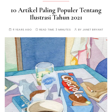
10 Artikel Paling Populer Tentang
Ilustrasi Tahun 2021
4 YEARS AGO
READ TIME:
3 MINUTES
BY
JANET BRYANT