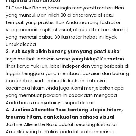
inspirasi di tahun 2021
Di Creative Boom, kami ingin menyoroti materi iklan
yang muncul. Dan inilah 30 di antaranya di satu
tempat yang praktis. Baik Anda seorang ilustrator
yang mencari inspirasi visual, atau editor komisioning
yang mencari bakat, 30 ilustrator hebat ini layak
untuk dicoba.
3. Yuk Asyik bikin barang yum yang pasti suka
Ingin melihat ledakan warna yang hidup? Kemudian
lihat karya Yuk Fun, label independen yang berbasis di
Inggris tenggara yang membuat pakaian dan barang
bergambar. Anda mungkin ingin membawa
kacamata hitam Anda juga. Kami menjelaskan apa
yang membuat pakaian ini cocok dan mengapa
Anda harus menyukainya seperti kami.
4. Justine Allenette Ross tentang utopia hitam,
trauma hitam, dan kekuatan bahasa visual
Justine Allenette Ross adalah seorang ilustrator
Amerika yang berfokus pada interaksi manusia,