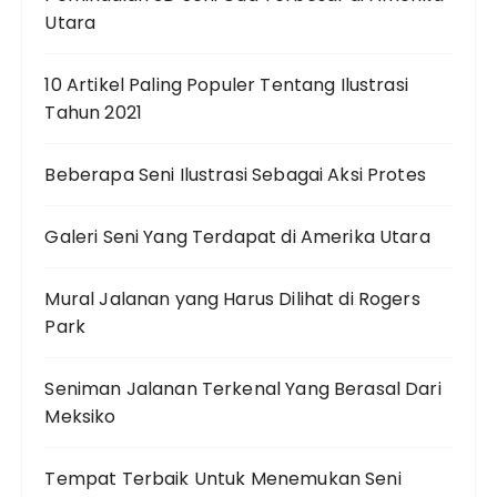
Utara
10 Artikel Paling Populer Tentang Ilustrasi
Tahun 2021
Beberapa Seni Ilustrasi Sebagai Aksi Protes
Galeri Seni Yang Terdapat di Amerika Utara
Mural Jalanan yang Harus Dilihat di Rogers
Park
Seniman Jalanan Terkenal Yang Berasal Dari
Meksiko
Tempat Terbaik Untuk Menemukan Seni