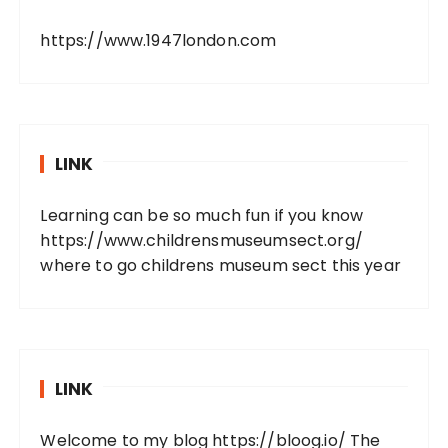
https://www.1947london.com
LINK
Learning can be so much fun if you know
https://www.childrensmuseumsect.org/
where to go childrens museum sect this year
LINK
Welcome to my blog
https://bloog.io/
The