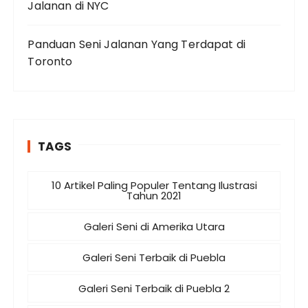
Jalanan di NYC
Panduan Seni Jalanan Yang Terdapat di
Toronto
TAGS
10 Artikel Paling Populer Tentang Ilustrasi
Tahun 2021
Galeri Seni di Amerika Utara
Galeri Seni Terbaik di Puebla
Galeri Seni Terbaik di Puebla 2