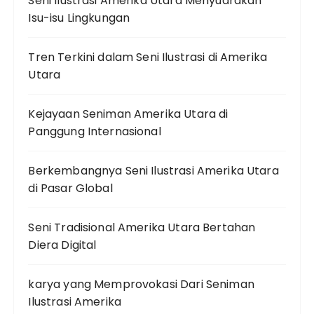
Seni Ilustrasi Amerika Utara Menyuarakan
Isu-isu Lingkungan
Tren Terkini dalam Seni Ilustrasi di Amerika
Utara
Kejayaan Seniman Amerika Utara di
Panggung Internasional
Berkembangnya Seni Ilustrasi Amerika Utara
di Pasar Global
Seni Tradisional Amerika Utara Bertahan
Diera Digital
karya yang Memprovokasi Dari Seniman
Ilustrasi Amerika