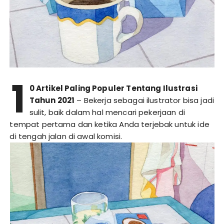
1
0 Artikel Paling Populer Tentang Ilustrasi
Tahun 2021
– Bekerja sebagai ilustrator bisa jadi
sulit, baik dalam hal mencari pekerjaan di
tempat pertama dan ketika Anda terjebak untuk ide
di tengah jalan di awal komisi.