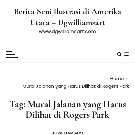
S
Berita Seni Ilustrasi di Amerika
k
i
Utara – Dgwilliamsart
p
www.dgwilliamsart.com
t
o
c
o
n
t
e
Home
n
Mural Jalanan yang Harus Dilihat di Rogers Park
t
Tag:
Mural Jalanan yang Harus
Dilihat di Rogers Park
DGWILLIAMSART