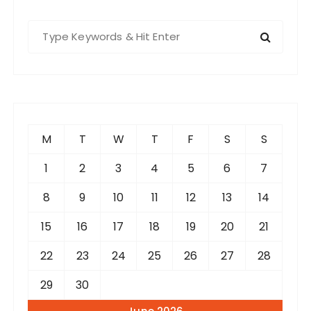
S
e
a
r
c
h
f
M
T
W
T
F
S
S
o
r
1
2
3
4
5
6
7
:
8
9
10
11
12
13
14
15
16
17
18
19
20
21
22
23
24
25
26
27
28
29
30