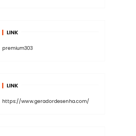
LINK
premium303
LINK
https://www.geradordesenha.com/