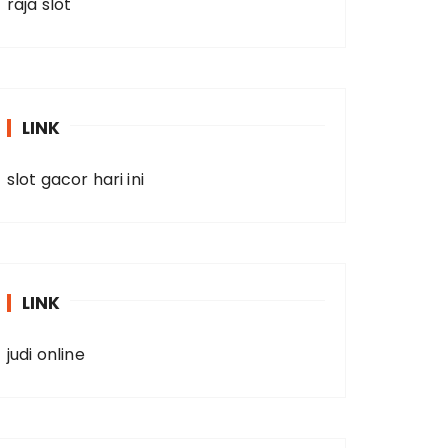
raja slot
LINK
slot gacor hari ini
LINK
judi online