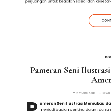
perjuangan untuk keadilan sosial dan kesetar
CONT
DG
Pameran Seni Ilustras
Amer
2 YEARS AGO
READ 
P
ameran Seni Ilustrasi Memukau da
menjadi bagian penting dalam dunia