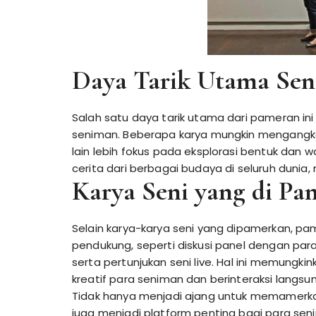
Daya Tarik Utama Seni
Salah satu daya tarik utama dari pameran i
seniman. Beberapa karya mungkin mengangkat i
lain lebih fokus pada eksplorasi bentuk dan
cerita dari berbagai budaya di seluruh dunia
Karya Seni yang di P
Selain karya-karya seni yang dipamerkan, p
pendukung, seperti diskusi panel dengan par
serta pertunjukan seni live. Hal ini memung
kreatif para seniman dan berinteraksi langs
Tidak hanya menjadi ajang untuk memamerkan k
juga menjadi platform penting bagi para seni