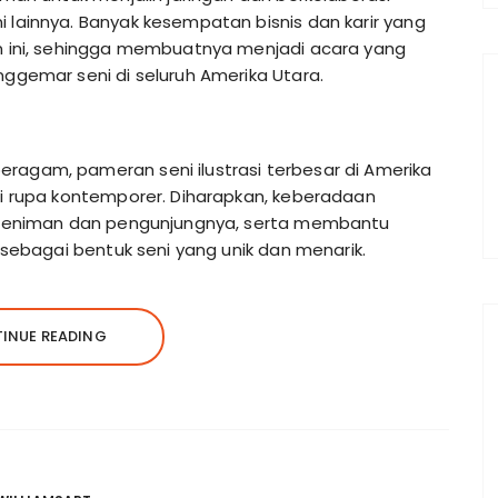
lainnya. Banyak kesempatan bisnis dan karir yang
n ini, sehingga membuatnya menjadi acara yang
ggemar seni di seluruh Amerika Utara.
agam, pameran seni ilustrasi terbesar di Amerika
i rupa kontemporer. Diharapkan, keberadaan
a seniman dan pengunjungnya, serta membantu
 sebagai bentuk seni yang unik dan menarik.
INUE READING