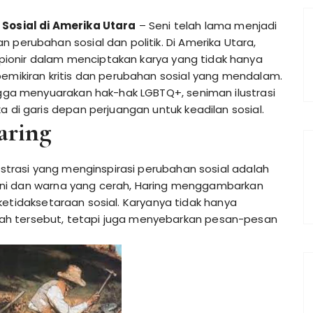
Sosial di Amerika Utara
– Seni telah lama menjadi
perubahan sosial dan politik. Di Amerika Utara,
 pionir dalam menciptakan karya yang tidak hanya
emikiran kritis dan perubahan sosial yang mendalam.
gga menyuarakan hak-hak LGBTQ+, seniman ilustrasi
 di garis depan perjuangan untuk keadilan sosial.
aring
strasi yang menginspirasi perubahan sosial adalah
erani dan warna yang cerah, Haring menggambarkan
n ketidaksetaraan sosial. Karyanya tidak hanya
 tersebut, tetapi juga menyebarkan pesan-pesan