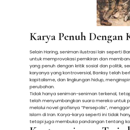
Karya Penuh Dengan Kri
Selain Haring, seniman ilustrasi lain sepert
untuk memprovokasi pemikiran dan membangk
yang penuh dengan kritik sosial dan politik, se
karyanya yang kontroversial, Banksy telah be
kapitalisme, dan lingkungan hidup, mengins
perubahan.
Tidak hanya seniman-seniman terkenal, tetapi
telah menyumbangkan suara mereka untuk per
melalui novel grafisnya “Persepolis”, meng
Islam di Iran. Karya-karya seperti ini tidak
tetapi juga membuka pandangan tentang kompl