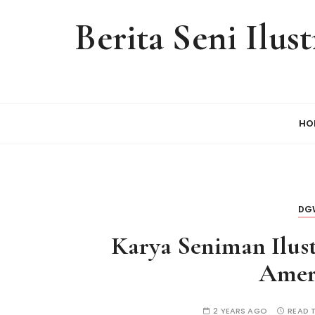
S
Berita Seni Ilus
k
i
p
t
o
c
HO
o
n
t
e
n
DG
t
Karya Seniman Ilust
Amer
2 YEARS AGO
READ 