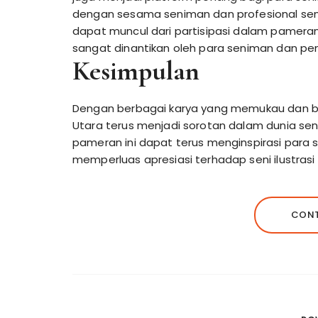
dengan sesama seniman dan profesional seni 
dapat muncul dari partisipasi dalam pamera
sangat dinantikan oleh para seniman dan pen
Kesimpulan
Dengan berbagai karya yang memukau dan ber
Utara terus menjadi sorotan dalam dunia sen
pameran ini dapat terus menginspirasi par
memperluas apresiasi terhadap seni ilustrasi
CONT