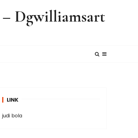
a – Dgwilliamsart
LINK
judi bola