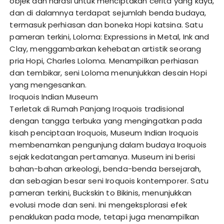
objek dan narasi untuk menciptakan cerita yang kaya,
dan di dalamnya terdapat sejumlah benda budaya,
termasuk perhiasan dan boneka Hopi katsina. Satu
pameran terkini, Loloma: Expressions in Metal, Ink and
Clay, menggambarkan kehebatan artistik seorang
pria Hopi, Charles Loloma. Menampilkan perhiasan
dan tembikar, seni Loloma menunjukkan desain Hopi
yang mengesankan.
Iroquois Indian Museum
Terletak di Rumah Panjang Iroquois tradisional
dengan tangga terbuka yang mengingatkan pada
kisah penciptaan Iroquois, Museum Indian Iroquois
membenamkan pengunjung dalam budaya Iroquois
sejak kedatangan pertamanya. Museum ini berisi
bahan-bahan arkeologi, benda-benda bersejarah,
dan sebagian besar seni Iroquois kontemporer. Satu
pameran terkini, Buckskin to Bikinis, menunjukkan
evolusi mode dan seni. Ini mengeksplorasi efek
penaklukan pada mode, tetapi juga menampilkan