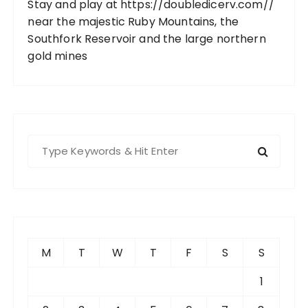
Stay and play at
https://doubledicerv.com//
near the majestic Ruby Mountains, the
Southfork Reservoir and the large northern
gold mines
S
e
a
r
c
h
f
M
T
W
T
F
S
S
o
r
1
: