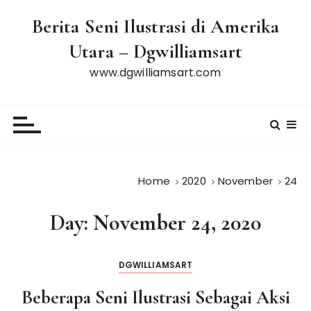
S
Berita Seni Ilustrasi di Amerika
k
i
Utara – Dgwilliamsart
p
www.dgwilliamsart.com
t
o
c
o
n
t
e
Home
2020
November
24
n
t
Day:
November 24, 2020
DGWILLIAMSART
Beberapa Seni Ilustrasi Sebagai Aksi