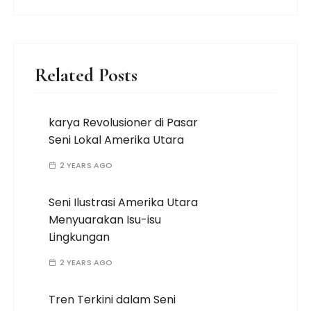
Related Posts
karya Revolusioner di Pasar
Seni Lokal Amerika Utara
2 YEARS AGO
Seni Ilustrasi Amerika Utara
Menyuarakan Isu-isu
Lingkungan
2 YEARS AGO
Tren Terkini dalam Seni