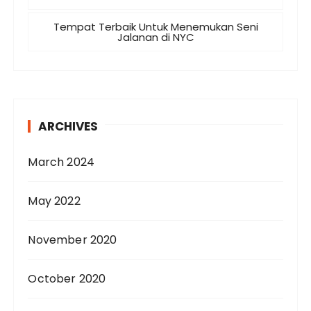
Tempat Terbaik Untuk Menemukan Seni
Jalanan di NYC
ARCHIVES
March 2024
May 2022
November 2020
October 2020