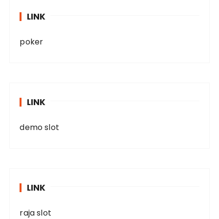
LINK
poker
LINK
demo slot
LINK
raja slot