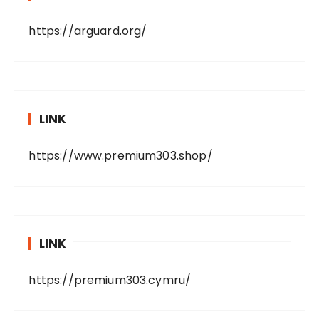
https://arguard.org/
LINK
https://www.premium303.shop/
LINK
https://premium303.cymru/