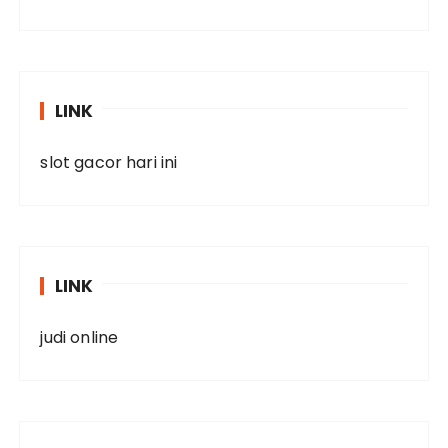
LINK
slot gacor hari ini
LINK
judi online