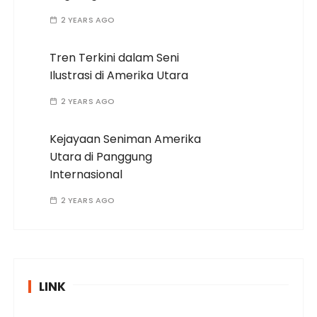
2 YEARS AGO
Tren Terkini dalam Seni
Ilustrasi di Amerika Utara
2 YEARS AGO
Kejayaan Seniman Amerika
Utara di Panggung
Internasional
2 YEARS AGO
LINK