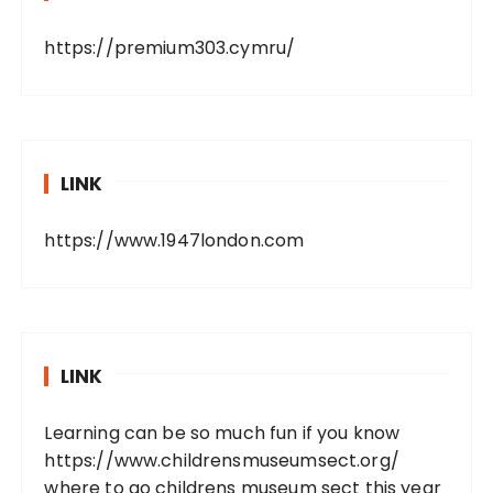
https://premium303.cymru/
LINK
https://www.1947london.com
LINK
Learning can be so much fun if you know
https://www.childrensmuseumsect.org/
where to go childrens museum sect this year