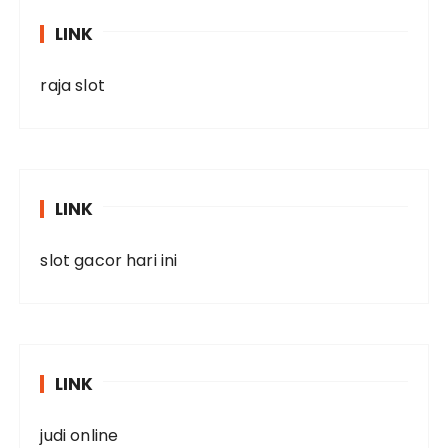
LINK
raja slot
LINK
slot gacor hari ini
LINK
judi online