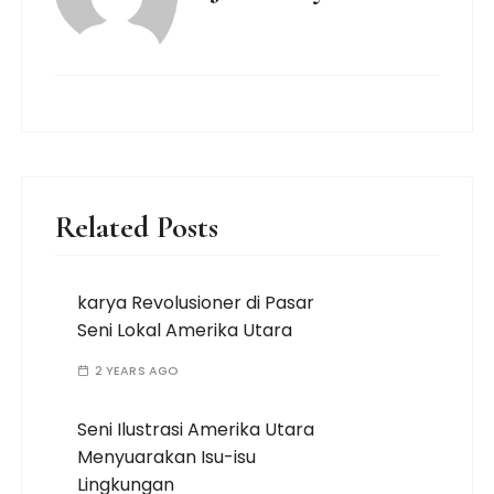
Related Posts
karya Revolusioner di Pasar
Seni Lokal Amerika Utara
2 YEARS AGO
Seni Ilustrasi Amerika Utara
Menyuarakan Isu-isu
Lingkungan