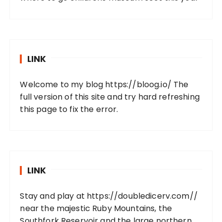
LINK
Welcome to my blog
https://bloog.io/
The
full version of this site and try hard refreshing
this page to fix the error.
LINK
Stay and play at
https://doubledicerv.com//
near the majestic Ruby Mountains, the
Southfork Reservoir and the large northern