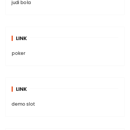
judi bola
LINK
poker
LINK
demo slot