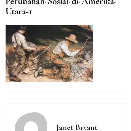
Perubahan-Sosial-di-Amerika-
Utara-1
Janet Bryant